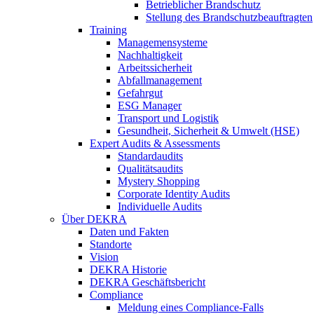
Betrieblicher Brandschutz
Stellung des Brandschutzbeauftragten
Training
Managemensysteme
Nachhaltigkeit
Arbeitssicherheit
Abfallmanagement
Gefahrgut
ESG Manager
Transport und Logistik
Gesundheit, Sicherheit & Umwelt (HSE)
Expert Audits & Assessments
Standardaudits
Qualitätsaudits
Mystery Shopping
Corporate Identity Audits
Individuelle Audits
Über DEKRA
Daten und Fakten
Standorte
Vision
DEKRA Historie
DEKRA Geschäftsbericht
Compliance
Meldung eines Compliance-Falls