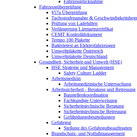
Fahrzeugrücknahme
Fahrzeugüberprüfung
§57a Überprüfung
Tachografenanalge & Geschwindigkeitsbegr
Prüfung von Ladehilfen
Verlängerung Lärmarmzertifikat
CEMT Kontrolldokument
Tempo 100 Plakette
Batterietest an Elektrofahrzeugen
Umweltplakette Österreich
Umweltplakette Deutschland
Gesundheit, Sicherheit und Umwelt (HSE)
HSE Strategie und Management
Safety Culture Ladder
Arbeitsmedizin
Arbeitsmedizinische Untersuchung
Arbeitssicherheit - Beratung und Betreuung
Baustellenkoordination
Fachkundige Unterweisung
Sicherheitstechnische Beratung
Sicherheitstechnische Betreuung
Gefährdungsbeurteilungen
Gefahrgut
Stellung des Gefahrgutbeauftragten
Brandschutz- und Notfallmanagement