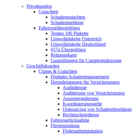
Privatkunden
Gutachten
Schadengutachten
Schadenmeldung
Fahrzeugüberprüfung
Tempo 100 Plakette
Umweltplakette Österreich
Umweltplakette Deutschland
§57a Überprüfung
Rettungskarte
Gasprüfungen für Campingfahrzeuge
Geschäftskunden
Claims & Gutachten
Digitales Schadenmanagement
Dienstleistungen für Versicherungen
Auditdienste
Auditierung von Versicherungen
Aussenregulierung
Koordinierungsstelle
Outsourcing von Schadenüberhänge
Rechtsschutzdienst
Fahrzeugrücknahme
Fleetoperations
Flottenadministration