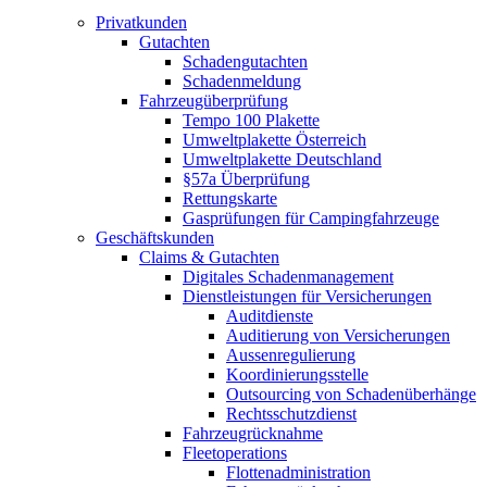
Privatkunden
Gutachten
Schadengutachten
Schadenmeldung
Fahrzeugüberprüfung
Tempo 100 Plakette
Umweltplakette Österreich
Umweltplakette Deutschland
§57a Überprüfung
Rettungskarte
Gasprüfungen für Campingfahrzeuge
Geschäftskunden
Claims & Gutachten
Digitales Schadenmanagement
Dienstleistungen für Versicherungen
Auditdienste
Auditierung von Versicherungen
Aussenregulierung
Koordinierungsstelle
Outsourcing von Schadenüberhänge
Rechtsschutzdienst
Fahrzeugrücknahme
Fleetoperations
Flottenadministration