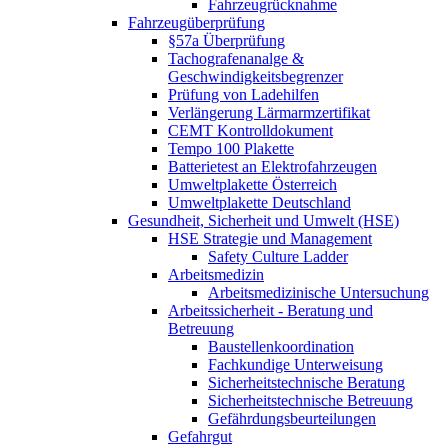
Fahrzeugrücknahme
Fahrzeugüberprüfung
§57a Überprüfung
Tachografenanalge &
Geschwindigkeitsbegrenzer
Prüfung von Ladehilfen
Verlängerung Lärmarmzertifikat
CEMT Kontrolldokument
Tempo 100 Plakette
Batterietest an Elektrofahrzeugen
Umweltplakette Österreich
Umweltplakette Deutschland
Gesundheit, Sicherheit und Umwelt (HSE)
HSE Strategie und Management
Safety Culture Ladder
Arbeitsmedizin
Arbeitsmedizinische Untersuchung
Arbeitssicherheit - Beratung und
Betreuung
Baustellenkoordination
Fachkundige Unterweisung
Sicherheitstechnische Beratung
Sicherheitstechnische Betreuung
Gefährdungsbeurteilungen
Gefahrgut