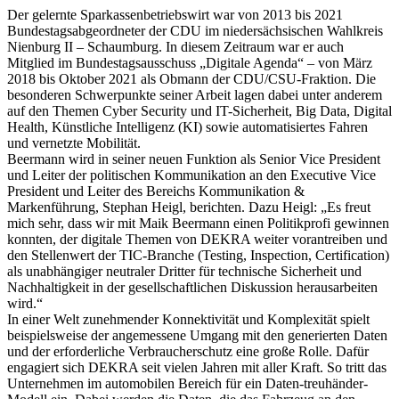
Der gelernte Sparkassenbetriebswirt war von 2013 bis 2021
Bundestagsabgeordneter der CDU im niedersächsischen Wahlkreis
Nienburg II – Schaumburg. In diesem Zeitraum war er auch
Mitglied im Bundestagsausschuss „Digitale Agenda“ – von März
2018 bis Oktober 2021 als Obmann der CDU/CSU-Fraktion. Die
besonderen Schwerpunkte seiner Arbeit lagen dabei unter anderem
auf den Themen Cyber Security und IT-Sicherheit, Big Data, Digital
Health, Künstliche Intelligenz (KI) sowie automatisiertes Fahren
und vernetzte Mobilität.
Beermann wird in seiner neuen Funktion als Senior Vice President
und Leiter der politischen Kommunikation an den Executive Vice
President und Leiter des Bereichs Kommunikation &
Markenführung, Stephan Heigl, berichten. Dazu Heigl: „Es freut
mich sehr, dass wir mit Maik Beermann einen Politikprofi gewinnen
konnten, der digitale Themen von DEKRA weiter vorantreiben und
den Stellenwert der TIC-Branche (Testing, Inspection, Certification)
als unabhängiger neutraler Dritter für technische Sicherheit und
Nachhaltigkeit in der gesellschaftlichen Diskussion herausarbeiten
wird.“
In einer Welt zunehmender Konnektivität und Komplexität spielt
beispielsweise der angemessene Umgang mit den generierten Daten
und der erforderliche Verbraucherschutz eine große Rolle. Dafür
engagiert sich DEKRA seit vielen Jahren mit aller Kraft. So tritt das
Unternehmen im automobilen Bereich für ein Daten-treuhänder-