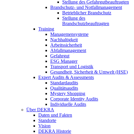
Stellung des Gefahrgutbeauftragten
Brandschutz- und Notfallmanagement
Betrieblicher Brandschutz
Stellung des
Brandschutzbeauftragten
Training
Managemensysteme
Nachhaltigkeit
Arbeitssicherheit
Abfallmanagement
Gefahrgut
ESG Manager
Transport und Logistik
Gesundheit, Sicherheit & Umwelt (HSE)
Expert Audits & Assessments
Standardaudits
Qualitätsaudits
Mystery Shopping
Corporate Identity Audits
Individuelle Audits
Über DEKRA
Daten und Fakten
Standorte
Vision
DEKRA Historie