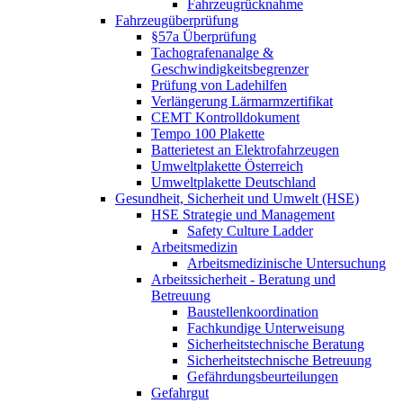
Fahrzeugrücknahme
Fahrzeugüberprüfung
§57a Überprüfung
Tachografenanalge &
Geschwindigkeitsbegrenzer
Prüfung von Ladehilfen
Verlängerung Lärmarmzertifikat
CEMT Kontrolldokument
Tempo 100 Plakette
Batterietest an Elektrofahrzeugen
Umweltplakette Österreich
Umweltplakette Deutschland
Gesundheit, Sicherheit und Umwelt (HSE)
HSE Strategie und Management
Safety Culture Ladder
Arbeitsmedizin
Arbeitsmedizinische Untersuchung
Arbeitssicherheit - Beratung und
Betreuung
Baustellenkoordination
Fachkundige Unterweisung
Sicherheitstechnische Beratung
Sicherheitstechnische Betreuung
Gefährdungsbeurteilungen
Gefahrgut