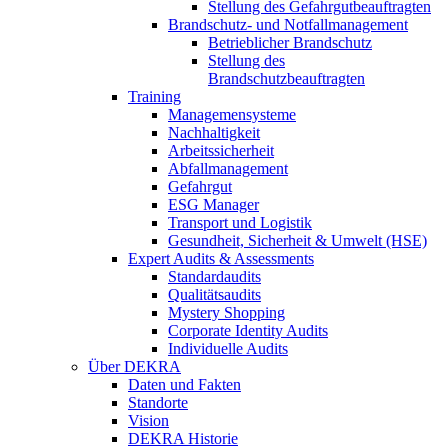
Stellung des Gefahrgutbeauftragten
Brandschutz- und Notfallmanagement
Betrieblicher Brandschutz
Stellung des
Brandschutzbeauftragten
Training
Managemensysteme
Nachhaltigkeit
Arbeitssicherheit
Abfallmanagement
Gefahrgut
ESG Manager
Transport und Logistik
Gesundheit, Sicherheit & Umwelt (HSE)
Expert Audits & Assessments
Standardaudits
Qualitätsaudits
Mystery Shopping
Corporate Identity Audits
Individuelle Audits
Über DEKRA
Daten und Fakten
Standorte
Vision
DEKRA Historie