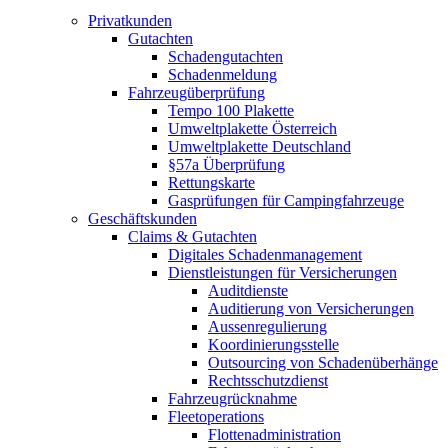
Privatkunden
Gutachten
Schadengutachten
Schadenmeldung
Fahrzeugüberprüfung
Tempo 100 Plakette
Umweltplakette Österreich
Umweltplakette Deutschland
§57a Überprüfung
Rettungskarte
Gasprüfungen für Campingfahrzeuge
Geschäftskunden
Claims & Gutachten
Digitales Schadenmanagement
Dienstleistungen für Versicherungen
Auditdienste
Auditierung von Versicherungen
Aussenregulierung
Koordinierungsstelle
Outsourcing von Schadenüberhänge
Rechtsschutzdienst
Fahrzeugrücknahme
Fleetoperations
Flottenadministration