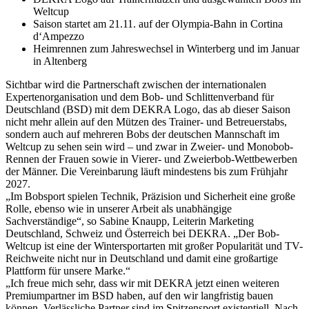
Weltcup
Saison startet am 21.11. auf der Olympia-Bahn in Cortina
d‘Ampezzo
Heimrennen zum Jahreswechsel in Winterberg und im Januar
in Altenberg
Sichtbar wird die Partnerschaft zwischen der internationalen
Expertenorganisation und dem Bob- und Schlittenverband für
Deutschland (BSD) mit dem DEKRA Logo, das ab dieser Saison
nicht mehr allein auf den Mützen des Trainer- und Betreuerstabs,
sondern auch auf mehreren Bobs der deutschen Mannschaft im
Weltcup zu sehen sein wird – und zwar in Zweier- und Monobob-
Rennen der Frauen sowie in Vierer- und Zweierbob-Wettbewerben
der Männer. Die Vereinbarung läuft mindestens bis zum Frühjahr
2027.
„Im Bobsport spielen Technik, Präzision und Sicherheit eine große
Rolle, ebenso wie in unserer Arbeit als unabhängige
Sachverständige“, so Sabine Knaupp, Leiterin Marketing
Deutschland, Schweiz und Österreich bei DEKRA. „Der Bob-
Weltcup ist eine der Wintersportarten mit großer Popularität und TV-
Reichweite nicht nur in Deutschland und damit eine großartige
Plattform für unsere Marke.“
„Ich freue mich sehr, dass wir mit DEKRA jetzt einen weiteren
Premiumpartner im BSD haben, auf den wir langfristig bauen
können. Verlässliche Partner sind im Spitzensport existentiell. Nach