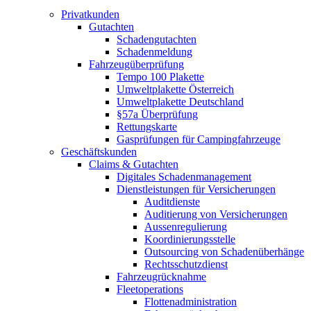
Privatkunden
Gutachten
Schadengutachten
Schadenmeldung
Fahrzeugüberprüfung
Tempo 100 Plakette
Umweltplakette Österreich
Umweltplakette Deutschland
§57a Überprüfung
Rettungskarte
Gasprüfungen für Campingfahrzeuge
Geschäftskunden
Claims & Gutachten
Digitales Schadenmanagement
Dienstleistungen für Versicherungen
Auditdienste
Auditierung von Versicherungen
Aussenregulierung
Koordinierungsstelle
Outsourcing von Schadenüberhänge
Rechtsschutzdienst
Fahrzeugrücknahme
Fleetoperations
Flottenadministration