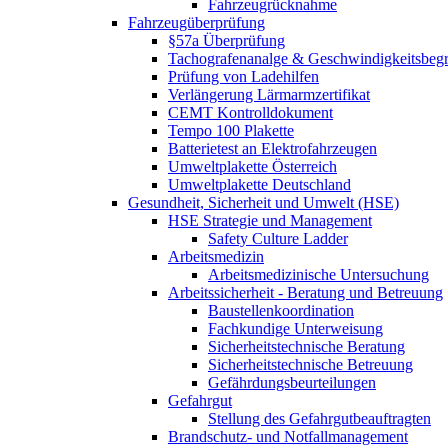
Fahrzeugrücknahme
Fahrzeugüberprüfung
§57a Überprüfung
Tachografenanalge & Geschwindigkeitsbegr
Prüfung von Ladehilfen
Verlängerung Lärmarmzertifikat
CEMT Kontrolldokument
Tempo 100 Plakette
Batterietest an Elektrofahrzeugen
Umweltplakette Österreich
Umweltplakette Deutschland
Gesundheit, Sicherheit und Umwelt (HSE)
HSE Strategie und Management
Safety Culture Ladder
Arbeitsmedizin
Arbeitsmedizinische Untersuchung
Arbeitssicherheit - Beratung und Betreuung
Baustellenkoordination
Fachkundige Unterweisung
Sicherheitstechnische Beratung
Sicherheitstechnische Betreuung
Gefährdungsbeurteilungen
Gefahrgut
Stellung des Gefahrgutbeauftragten
Brandschutz- und Notfallmanagement