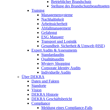
Betrieblicher Brandschutz
Stellung des Brandschutzbeauftragten
Training
Managemensysteme
Nachhaltigkeit
Arbeitssicherheit
Abfallmanagement
Gefahrgut
ESG Manager
Transport und Logistik
Gesundheit, Sicherheit & Umwelt (HSE)
Expert Audits & Assessments
Standardaudits
Qualitätsaudits
Mystery Shopping
Corporate Identity Audits
Individuelle Audits
Über DEKRA
Daten und Fakten
Standorte
Vision
DEKRA Historie
DEKRA Geschäftsbericht
Compliance
Meldung eines Compliance-Falls