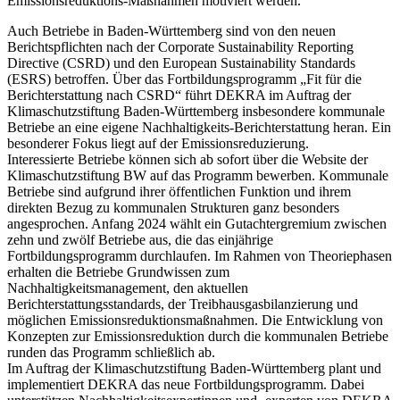
Emissionsreduktions-Maßnahmen motiviert werden.
Auch Betriebe in Baden-Württemberg sind von den neuen
Berichtspflichten nach der Corporate Sustainability Reporting
Directive (CSRD) und den European Sustainability Standards
(ESRS) betroffen. Über das Fortbildungsprogramm „Fit für die
Berichterstattung nach CSRD“ führt DEKRA im Auftrag der
Klimaschutzstiftung Baden-Württemberg insbesondere kommunale
Betriebe an eine eigene Nachhaltigkeits-Berichterstattung heran. Ein
besonderer Fokus liegt auf der Emissionsreduzierung.
Interessierte Betriebe können sich ab sofort über die Website der
Klimaschutzstiftung BW auf das Programm bewerben. Kommunale
Betriebe sind aufgrund ihrer öffentlichen Funktion und ihrem
direkten Bezug zu kommunalen Strukturen ganz besonders
angesprochen. Anfang 2024 wählt ein Gutachtergremium zwischen
zehn und zwölf Betriebe aus, die das einjährige
Fortbildungsprogramm durchlaufen. Im Rahmen von Theoriephasen
erhalten die Betriebe Grundwissen zum
Nachhaltigkeitsmanagement, den aktuellen
Berichterstattungsstandards, der Treibhausgasbilanzierung und
möglichen Emissionsreduktionsmaßnahmen. Die Entwicklung von
Konzepten zur Emissionsreduktion durch die kommunalen Betriebe
runden das Programm schließlich ab.
Im Auftrag der Klimaschutzstiftung Baden-Württemberg plant und
implementiert DEKRA das neue Fortbildungsprogramm. Dabei