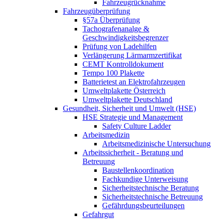
Fahrzeugrücknahme
Fahrzeugüberprüfung
§57a Überprüfung
Tachografenanalge &
Geschwindigkeitsbegrenzer
Prüfung von Ladehilfen
Verlängerung Lärmarmzertifikat
CEMT Kontrolldokument
Tempo 100 Plakette
Batterietest an Elektrofahrzeugen
Umweltplakette Österreich
Umweltplakette Deutschland
Gesundheit, Sicherheit und Umwelt (HSE)
HSE Strategie und Management
Safety Culture Ladder
Arbeitsmedizin
Arbeitsmedizinische Untersuchung
Arbeitssicherheit - Beratung und
Betreuung
Baustellenkoordination
Fachkundige Unterweisung
Sicherheitstechnische Beratung
Sicherheitstechnische Betreuung
Gefährdungsbeurteilungen
Gefahrgut