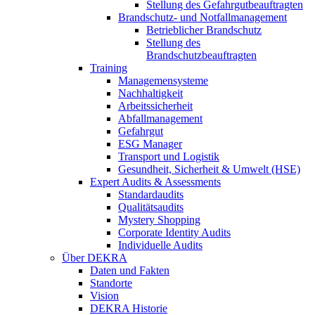
Stellung des Gefahrgutbeauftragten
Brandschutz- und Notfallmanagement
Betrieblicher Brandschutz
Stellung des
Brandschutzbeauftragten
Training
Managemensysteme
Nachhaltigkeit
Arbeitssicherheit
Abfallmanagement
Gefahrgut
ESG Manager
Transport und Logistik
Gesundheit, Sicherheit & Umwelt (HSE)
Expert Audits & Assessments
Standardaudits
Qualitätsaudits
Mystery Shopping
Corporate Identity Audits
Individuelle Audits
Über DEKRA
Daten und Fakten
Standorte
Vision
DEKRA Historie