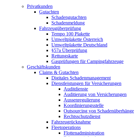
Privatkunden
Gutachten
Schadengutachten
Schadenmeldung
Fahrzeugüberprüfung
Tempo 100 Plakette
Umweltplakette Österreich
Umweltplakette Deutschland
§57a Überprüfung
Rettungskarte
Gasprüfungen für Campingfahrzeuge
Geschäftskunden
Claims & Gutachten
Digitales Schadenmanagement
Dienstleistungen für Versicherungen
Auditdienste
Auditierung von Versicherungen
Aussenregulierung
Koordinierungsstelle
Outsourcing von Schadenüberhänge
Rechtsschutzdienst
Fahrzeugrücknahme
Fleetoperations
Flottenadministration