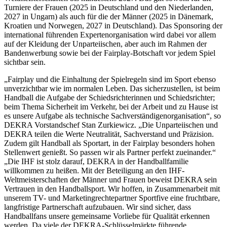
Turniere der Frauen (2025 in Deutschland und den Niederlanden,
2027 in Ungarn) als auch für die der Männer (2025 in Dänemark,
Kroatien und Norwegen, 2027 in Deutschland). Das Sponsoring der
international führenden Expertenorganisation wird dabei vor allem
auf der Kleidung der Unparteiischen, aber auch im Rahmen der
Bandenwerbung sowie bei der Fairplay-Botschaft vor jedem Spiel
sichtbar sein.
„Fairplay und die Einhaltung der Spielregeln sind im Sport ebenso
unverzichtbar wie im normalen Leben. Das sicherzustellen, ist beim
Handball die Aufgabe der Schiedsrichterinnen und Schiedsrichter;
beim Thema Sicherheit im Verkehr, bei der Arbeit und zu Hause ist
es unsere Aufgabe als technische Sachverständigenorganisation“, so
DEKRA Vorstandschef Stan Zurkiewicz. „Die Unparteiischen und
DEKRA teilen die Werte Neutralität, Sachverstand und Präzision.
Zudem gilt Handball als Sportart, in der Fairplay besonders hohen
Stellenwert genießt. So passen wir als Partner perfekt zueinander.“
„Die IHF ist stolz darauf, DEKRA in der Handballfamilie
willkommen zu heißen. Mit der Beteiligung an den IHF-
Weltmeisterschaften der Männer und Frauen beweist DEKRA sein
Vertrauen in den Handballsport. Wir hoffen, in Zusammenarbeit mit
unserem TV- und Marketingrechtepartner Sportfive eine fruchtbare,
langfristige Partnerschaft aufzubauen. Wir sind sicher, dass
Handballfans unsere gemeinsame Vorliebe für Qualität erkennen
werden. Da viele der DEKRA-Schlüsselmärkte führende