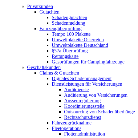
Privatkunden
Gutachten
Schadengutachten
Schadenmeldung
Fahrzeugüberprüfung
Tempo 100 Plakette
Umweltplakette Österreich
Umweltplakette Deutschland
§57a Überprüfung
Rettungskarte
Gasprüfungen für Campingfahrzeuge
Geschäftskunden
Claims & Gutachten
Digitales Schadenmanagement
Dienstleistungen für Versicherungen
Auditdienste
Auditierung von Versicherungen
Aussenregulierung
Koordinierungsstelle
Outsourcing von Schadenüberhänge
Rechtsschutzdienst
Fahrzeugrücknahme
Fleetoperations
Flottenadministration