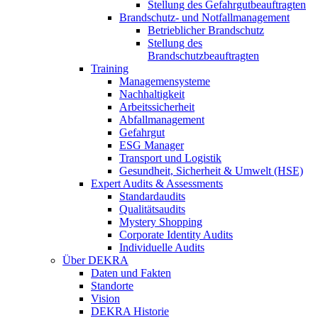
Stellung des Gefahrgutbeauftragten
Brandschutz- und Notfallmanagement
Betrieblicher Brandschutz
Stellung des
Brandschutzbeauftragten
Training
Managemensysteme
Nachhaltigkeit
Arbeitssicherheit
Abfallmanagement
Gefahrgut
ESG Manager
Transport und Logistik
Gesundheit, Sicherheit & Umwelt (HSE)
Expert Audits & Assessments
Standardaudits
Qualitätsaudits
Mystery Shopping
Corporate Identity Audits
Individuelle Audits
Über DEKRA
Daten und Fakten
Standorte
Vision
DEKRA Historie