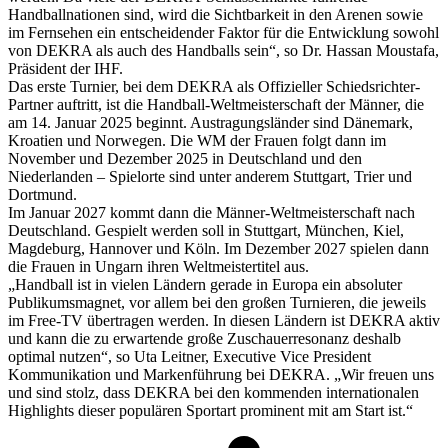
Handballnationen sind, wird die Sichtbarkeit in den Arenen sowie
im Fernsehen ein entscheidender Faktor für die Entwicklung sowohl
von DEKRA als auch des Handballs sein“, so Dr. Hassan Moustafa,
Präsident der IHF.
Das erste Turnier, bei dem DEKRA als Offizieller Schiedsrichter-
Partner auftritt, ist die Handball-Weltmeisterschaft der Männer, die
am 14. Januar 2025 beginnt. Austragungsländer sind Dänemark,
Kroatien und Norwegen. Die WM der Frauen folgt dann im
November und Dezember 2025 in Deutschland und den
Niederlanden – Spielorte sind unter anderem Stuttgart, Trier und
Dortmund.
Im Januar 2027 kommt dann die Männer-Weltmeisterschaft nach
Deutschland. Gespielt werden soll in Stuttgart, München, Kiel,
Magdeburg, Hannover und Köln. Im Dezember 2027 spielen dann
die Frauen in Ungarn ihren Weltmeistertitel aus.
„Handball ist in vielen Ländern gerade in Europa ein absoluter
Publikumsmagnet, vor allem bei den großen Turnieren, die jeweils
im Free-TV übertragen werden. In diesen Ländern ist DEKRA aktiv
und kann die zu erwartende große Zuschauerresonanz deshalb
optimal nutzen“, so Uta Leitner, Executive Vice President
Kommunikation und Markenführung bei DEKRA. „Wir freuen uns
und sind stolz, dass DEKRA bei den kommenden internationalen
Highlights dieser populären Sportart prominent mit am Start ist.“