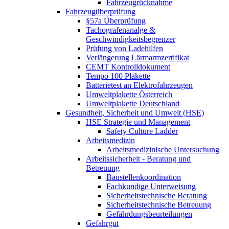
Fahrzeugrücknahme
Fahrzeugüberprüfung
§57a Überprüfung
Tachografenanalge &
Geschwindigkeitsbegrenzer
Prüfung von Ladehilfen
Verlängerung Lärmarmzertifikat
CEMT Kontrolldokument
Tempo 100 Plakette
Batterietest an Elektrofahrzeugen
Umweltplakette Österreich
Umweltplakette Deutschland
Gesundheit, Sicherheit und Umwelt (HSE)
HSE Strategie und Management
Safety Culture Ladder
Arbeitsmedizin
Arbeitsmedizinische Untersuchung
Arbeitssicherheit - Beratung und
Betreuung
Baustellenkoordination
Fachkundige Unterweisung
Sicherheitstechnische Beratung
Sicherheitstechnische Betreuung
Gefährdungsbeurteilungen
Gefahrgut