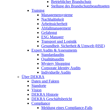
Betrieblicher Brandschutz
Stellung des Brandschutzbeauftragten
Training
Managemensysteme
Nachhaltigkeit
Arbeitssicherheit
Abfallmanagement
Gefahrgut
ESG Manager
Transport und Logistik
Gesundheit, Sicherheit & Umwelt (HSE)
Expert Audits & Assessments
Standardaudits
Qualitätsaudits
Mystery Shopping
Corporate Identity Audits
Individuelle Audits
Über DEKRA
Daten und Fakten
Standorte
Vision
DEKRA Historie
DEKRA Geschäftsbericht
Compliance
Meldung eines Compliance-Falls