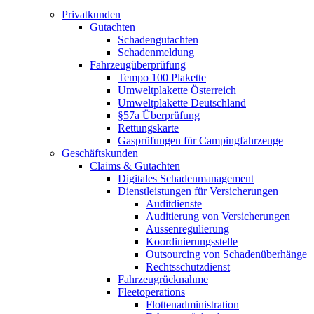
Privatkunden
Gutachten
Schadengutachten
Schadenmeldung
Fahrzeugüberprüfung
Tempo 100 Plakette
Umweltplakette Österreich
Umweltplakette Deutschland
§57a Überprüfung
Rettungskarte
Gasprüfungen für Campingfahrzeuge
Geschäftskunden
Claims & Gutachten
Digitales Schadenmanagement
Dienstleistungen für Versicherungen
Auditdienste
Auditierung von Versicherungen
Aussenregulierung
Koordinierungsstelle
Outsourcing von Schadenüberhänge
Rechtsschutzdienst
Fahrzeugrücknahme
Fleetoperations
Flottenadministration