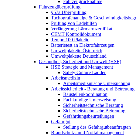
Fahrzeugrücknahme
Fahrzeugüberprüfung
§57a Überprüfung
Tachografenanalge & Geschwindigkeitsbegr
Prüfung von Ladehilfen
Verlängerung Lärmarmzertifikat
CEMT Kontrolldokument
Tempo 100 Plakette
Batterietest an Elektrofahrzeugen
Umweltplakette Österreich
Umweltplakette Deutschland
Gesundheit, Sicherheit und Umwelt (HSE)
HSE Strategie und Management
Safety Culture Ladder
Arbeitsmedizin
Arbeitsmedizinische Untersuchung
Arbeitssicherheit - Beratung und Betreuung
Baustellenkoordination
Fachkundige Unterweisung
Sicherheitstechnische Beratung
Sicherheitstechnische Betreuung
Gefährdungsbeurteilungen
Gefahrgut
Stellung des Gefahrgutbeauftragten
Brandschutz- und Notfallmanagement