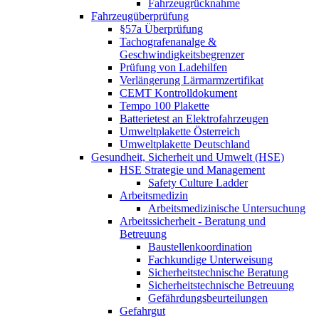
Fahrzeugrücknahme
Fahrzeugüberprüfung
§57a Überprüfung
Tachografenanalge &
Geschwindigkeitsbegrenzer
Prüfung von Ladehilfen
Verlängerung Lärmarmzertifikat
CEMT Kontrolldokument
Tempo 100 Plakette
Batterietest an Elektrofahrzeugen
Umweltplakette Österreich
Umweltplakette Deutschland
Gesundheit, Sicherheit und Umwelt (HSE)
HSE Strategie und Management
Safety Culture Ladder
Arbeitsmedizin
Arbeitsmedizinische Untersuchung
Arbeitssicherheit - Beratung und
Betreuung
Baustellenkoordination
Fachkundige Unterweisung
Sicherheitstechnische Beratung
Sicherheitstechnische Betreuung
Gefährdungsbeurteilungen
Gefahrgut