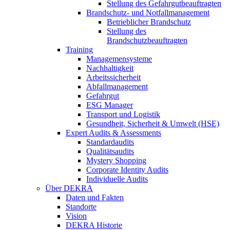
Stellung des Gefahrgutbeauftragten
Brandschutz- und Notfallmanagement
Betrieblicher Brandschutz
Stellung des
Brandschutzbeauftragten
Training
Managemensysteme
Nachhaltigkeit
Arbeitssicherheit
Abfallmanagement
Gefahrgut
ESG Manager
Transport und Logistik
Gesundheit, Sicherheit & Umwelt (HSE)
Expert Audits & Assessments
Standardaudits
Qualitätsaudits
Mystery Shopping
Corporate Identity Audits
Individuelle Audits
Über DEKRA
Daten und Fakten
Standorte
Vision
DEKRA Historie