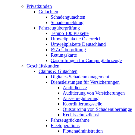
Privatkunden
Gutachten
Schadengutachten
Schadenmeldung
Fahrzeugüberprüfung
Tempo 100 Plakette
Umweltplakette Österreich
Umweltplakette Deutschland
§57a Überprüfung
Rettungskarte
Gasprüfungen für Campingfahrzeuge
Geschäftskunden
Claims & Gutachten
Digitales Schadenmanagement
Dienstleistungen für Versicherungen
Auditdienste
Auditierung von Versicherungen
Aussenregulierung
Koordinierungsstelle
Outsourcing von Schadenüberhänge
Rechtsschutzdienst
Fahrzeugrücknahme
Fleetoperations
Flottenadministration