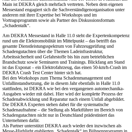
Main ist DEKRA gleich mehrfach vertreten. Neben dem eigenen
Messestand engagiert sich die Sachverständigenorganisation unter
anderem mit ihrer Expertise bei Workshops und im
Vortragsprogramm sowie als Partner des Diskussionsformats
„Schadentalk“.
Am DEKRA Messestand in Halle 11.0 steht die Expertenkompetenz
rund um die Elektromobilität im Mittelpunkt – das betrifft das
gesamte Dienstleistungsspektrum von Fahrzeugprüfung und
Schadengutachten über die Themen Ladeinfrastruktur,
Arbeitssicherheit und Gefahrstoffe bis hin zum betrieblichen
Brandschutz sowie Seminaren und Trainings. Blickfang am Stand
ist das Exponat – ein Elektrofahrzeug, das einen 50-km/h-Crash im
DEKRA Crash Test Center hinter sich hat.
Bei den Workshops zum Thema Schadenmanagement und
Unfallinstandsetzung, die in diesem Jahr ebenfalls in Halle 11.0
stattfinden, ist DEKRA wie bei den vergangenen automechanika-
Ausgaben wieder mit dabei. Hier wird der komplette Prozess der
Schadenabwicklung und Reparatur nach einem Unfall abgebildet.
Die DEKRA Experten stehen dabei für die systematische
Schadenaufnahme – die Stellung als Marktführer im Bereich von
Schadengutachten nicht nur in Deutschland prädestiniert das
Unternehmen dafür.
Als Partner unterstützt DEKRA auch wieder den inzwischen als
Messe-Highlight etablierten „Schadentalk“ im Bühnenprogramm in