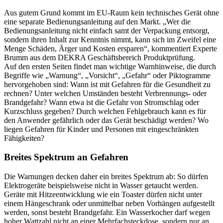
Aus gutem Grund kommt im EU-Raum kein technisches Gerät ohne
eine separate Bedienungsanleitung auf den Markt. „Wer die
Bedienungsanleitung nicht einfach samt der Verpackung entsorgt,
sondern ihren Inhalt zur Kenntnis nimmt, kann sich im Zweifel eine
Menge Schäden, Ärger und Kosten ersparen“, kommentiert Experte
Brumm aus dem DEKRA Geschäftsbereich Produktprüfung.
Auf den ersten Seiten findet man wichtige Warnhinweise, die durch
Begriffe wie „Warnung“, „Vorsicht“, „Gefahr“ oder Piktogramme
hervorgehoben sind: Wann ist mit Gefahren für die Gesundheit zu
rechnen? Unter welchen Umständen besteht Verbrennungs- oder
Brandgefahr? Wann etwa ist die Gefahr von Stromschlag oder
Kurzschluss gegeben? Durch welchen Fehlgebrauch kann es für
den Anwender gefährlich oder das Gerät beschädigt werden? Wo
liegen Gefahren für Kinder und Personen mit eingeschränkten
Fähigkeiten?
Breites Spektrum an Gefahren
Die Warnungen decken daher ein breites Spektrum ab: So dürfen
Elektrogeräte beispielsweise nicht in Wasser getaucht werden.
Geräte mit Hitzeentwicklung wie ein Toaster dürfen nicht unter
einem Hängeschrank oder unmittelbar neben Vorhängen aufgestellt
werden, sonst besteht Brandgefahr. Ein Wasserkocher darf wegen
hoher Wattzahl nicht an einer Mehrfachsteckdose, sondern nur an