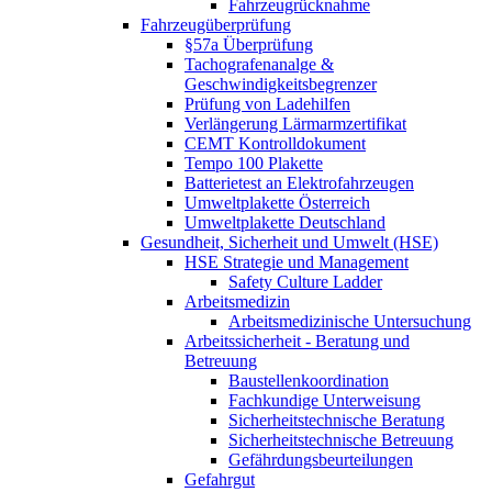
Fahrzeugrücknahme
Fahrzeugüberprüfung
§57a Überprüfung
Tachografenanalge &
Geschwindigkeitsbegrenzer
Prüfung von Ladehilfen
Verlängerung Lärmarmzertifikat
CEMT Kontrolldokument
Tempo 100 Plakette
Batterietest an Elektrofahrzeugen
Umweltplakette Österreich
Umweltplakette Deutschland
Gesundheit, Sicherheit und Umwelt (HSE)
HSE Strategie und Management
Safety Culture Ladder
Arbeitsmedizin
Arbeitsmedizinische Untersuchung
Arbeitssicherheit - Beratung und
Betreuung
Baustellenkoordination
Fachkundige Unterweisung
Sicherheitstechnische Beratung
Sicherheitstechnische Betreuung
Gefährdungsbeurteilungen
Gefahrgut