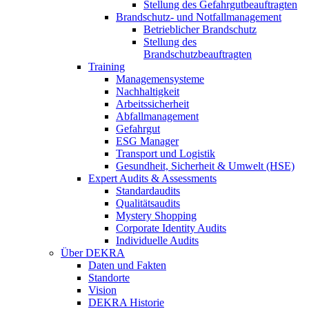
Stellung des Gefahrgutbeauftragten
Brandschutz- und Notfallmanagement
Betrieblicher Brandschutz
Stellung des
Brandschutzbeauftragten
Training
Managemensysteme
Nachhaltigkeit
Arbeitssicherheit
Abfallmanagement
Gefahrgut
ESG Manager
Transport und Logistik
Gesundheit, Sicherheit & Umwelt (HSE)
Expert Audits & Assessments
Standardaudits
Qualitätsaudits
Mystery Shopping
Corporate Identity Audits
Individuelle Audits
Über DEKRA
Daten und Fakten
Standorte
Vision
DEKRA Historie