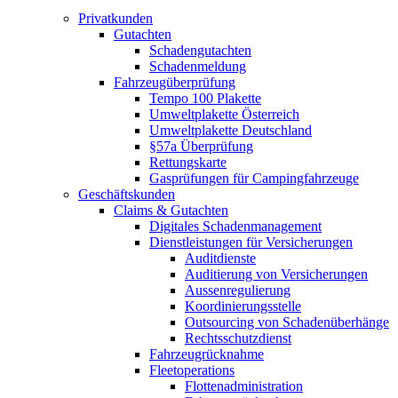
Privatkunden
Gutachten
Schadengutachten
Schadenmeldung
Fahrzeugüberprüfung
Tempo 100 Plakette
Umweltplakette Österreich
Umweltplakette Deutschland
§57a Überprüfung
Rettungskarte
Gasprüfungen für Campingfahrzeuge
Geschäftskunden
Claims & Gutachten
Digitales Schadenmanagement
Dienstleistungen für Versicherungen
Auditdienste
Auditierung von Versicherungen
Aussenregulierung
Koordinierungsstelle
Outsourcing von Schadenüberhänge
Rechtsschutzdienst
Fahrzeugrücknahme
Fleetoperations
Flottenadministration