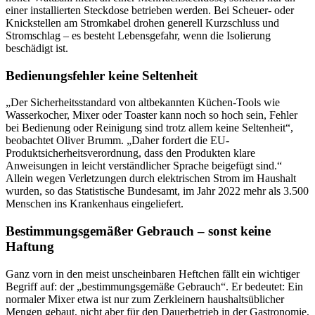
einer installierten Steckdose betrieben werden. Bei Scheuer- oder
Knickstellen am Stromkabel drohen generell Kurzschluss und
Stromschlag – es besteht Lebensgefahr, wenn die Isolierung
beschädigt ist.
Bedienungsfehler keine Seltenheit
„Der Sicherheitsstandard von altbekannten Küchen-Tools wie
Wasserkocher, Mixer oder Toaster kann noch so hoch sein, Fehler
bei Bedienung oder Reinigung sind trotz allem keine Seltenheit“,
beobachtet Oliver Brumm. „Daher fordert die EU-
Produktsicherheitsverordnung, dass den Produkten klare
Anweisungen in leicht verständlicher Sprache beigefügt sind.“
Allein wegen Verletzungen durch elektrischen Strom im Haushalt
wurden, so das Statistische Bundesamt, im Jahr 2022 mehr als 3.500
Menschen ins Krankenhaus eingeliefert.
Bestimmungsgemäßer Gebrauch – sonst keine
Haftung
Ganz vorn in den meist unscheinbaren Heftchen fällt ein wichtiger
Begriff auf: der „bestimmungsgemäße Gebrauch“. Er bedeutet: Ein
normaler Mixer etwa ist nur zum Zerkleinern haushaltsüblicher
Mengen gebaut, nicht aber für den Dauerbetrieb in der Gastronomie,