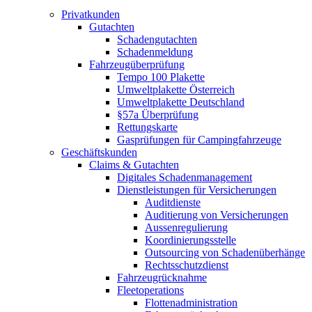
Privatkunden
Gutachten
Schadengutachten
Schadenmeldung
Fahrzeugüberprüfung
Tempo 100 Plakette
Umweltplakette Österreich
Umweltplakette Deutschland
§57a Überprüfung
Rettungskarte
Gasprüfungen für Campingfahrzeuge
Geschäftskunden
Claims & Gutachten
Digitales Schadenmanagement
Dienstleistungen für Versicherungen
Auditdienste
Auditierung von Versicherungen
Aussenregulierung
Koordinierungsstelle
Outsourcing von Schadenüberhänge
Rechtsschutzdienst
Fahrzeugrücknahme
Fleetoperations
Flottenadministration