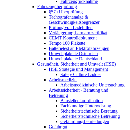
Fahrzeugrücknahme
Fahrzeugüberprüfung
§57a Überprüfung
Tachografenanalge &
Geschwindigkeitsbegrenzer
Prüfung von Ladehilfen
Verlängerung Lärmarmzertifikat
CEMT Kontrolldokument
Tempo 100 Plakette
Batterietest an Elektrofahrzeugen
Umweltplakette Österreich
Umweltplakette Deutschland
Gesundheit, Sicherheit und Umwelt (HSE)
HSE Strategie und Management
Safety Culture Ladder
Arbeitsmedizin
Arbeitsmedizinische Untersuchung
Arbeitssicherheit - Beratung und
Betreuung
Baustellenkoordination
Fachkundige Unterweisung
Sicherheitstechnische Beratung
Sicherheitstechnische Betreuung
Gefährdungsbeurteilungen
Gefahrgut