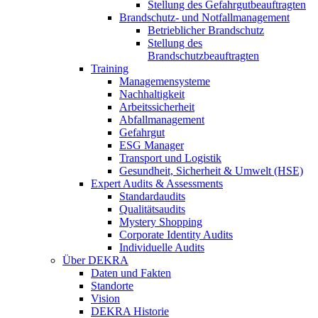
Stellung des Gefahrgutbeauftragten
Brandschutz- und Notfallmanagement
Betrieblicher Brandschutz
Stellung des
Brandschutzbeauftragten
Training
Managemensysteme
Nachhaltigkeit
Arbeitssicherheit
Abfallmanagement
Gefahrgut
ESG Manager
Transport und Logistik
Gesundheit, Sicherheit & Umwelt (HSE)
Expert Audits & Assessments
Standardaudits
Qualitätsaudits
Mystery Shopping
Corporate Identity Audits
Individuelle Audits
Über DEKRA
Daten und Fakten
Standorte
Vision
DEKRA Historie