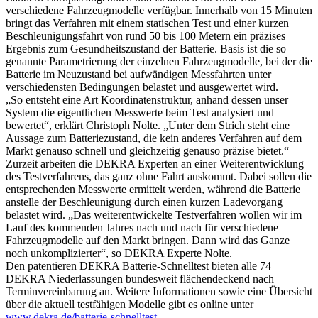
verschiedene Fahrzeugmodelle verfügbar. Innerhalb von 15 Minuten
bringt das Verfahren mit einem statischen Test und einer kurzen
Beschleunigungsfahrt von rund 50 bis 100 Metern ein präzises
Ergebnis zum Gesundheitszustand der Batterie. Basis ist die so
genannte Parametrierung der einzelnen Fahrzeugmodelle, bei der die
Batterie im Neuzustand bei aufwändigen Messfahrten unter
verschiedensten Bedingungen belastet und ausgewertet wird.
„So entsteht eine Art Koordinatenstruktur, anhand dessen unser
System die eigentlichen Messwerte beim Test analysiert und
bewertet“, erklärt Christoph Nolte. „Unter dem Strich steht eine
Aussage zum Batteriezustand, die kein anderes Verfahren auf dem
Markt genauso schnell und gleichzeitig genauso präzise bietet.“
Zurzeit arbeiten die DEKRA Experten an einer Weiterentwicklung
des Testverfahrens, das ganz ohne Fahrt auskommt. Dabei sollen die
entsprechenden Messwerte ermittelt werden, während die Batterie
anstelle der Beschleunigung durch einen kurzen Ladevorgang
belastet wird. „Das weiterentwickelte Testverfahren wollen wir im
Lauf des kommenden Jahres nach und nach für verschiedene
Fahrzeugmodelle auf den Markt bringen. Dann wird das Ganze
noch unkomplizierter“, so DEKRA Experte Nolte.
Den patentieren DEKRA Batterie-Schnelltest bieten alle 74
DEKRA Niederlassungen bundesweit flächendeckend nach
Terminvereinbarung an. Weitere Informationen sowie eine Übersicht
über die aktuell testfähigen Modelle gibt es online unter
www.dekra.de/batterie-schnelltest