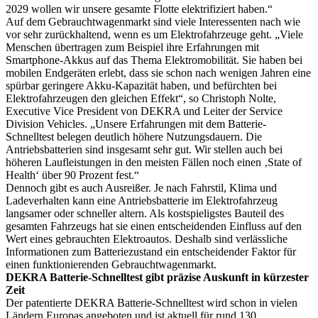
2029 wollen wir unsere gesamte Flotte elektrifiziert haben.“
Auf dem Gebrauchtwagenmarkt sind viele Interessenten nach wie
vor sehr zurückhaltend, wenn es um Elektrofahrzeuge geht. „Viele
Menschen übertragen zum Beispiel ihre Erfahrungen mit
Smartphone-Akkus auf das Thema Elektromobilität. Sie haben bei
mobilen Endgeräten erlebt, dass sie schon nach wenigen Jahren eine
spürbar geringere Akku-Kapazität haben, und befürchten bei
Elektrofahrzeugen den gleichen Effekt“, so Christoph Nolte,
Executive Vice President von DEKRA und Leiter der Service
Division Vehicles. „Unsere Erfahrungen mit dem Batterie-
Schnelltest belegen deutlich höhere Nutzungsdauern. Die
Antriebsbatterien sind insgesamt sehr gut. Wir stellen auch bei
höheren Laufleistungen in den meisten Fällen noch einen ‚State of
Health‘ über 90 Prozent fest.“
Dennoch gibt es auch Ausreißer. Je nach Fahrstil, Klima und
Ladeverhalten kann eine Antriebsbatterie im Elektrofahrzeug
langsamer oder schneller altern. Als kostspieligstes Bauteil des
gesamten Fahrzeugs hat sie einen entscheidenden Einfluss auf den
Wert eines gebrauchten Elektroautos. Deshalb sind verlässliche
Informationen zum Batteriezustand ein entscheidender Faktor für
einen funktionierenden Gebrauchtwagenmarkt.
DEKRA Batterie-Schnelltest gibt präzise Auskunft in kürzester
Zeit
Der patentierte DEKRA Batterie-Schnelltest wird schon in vielen
Ländern Europas angeboten und ist aktuell für rund 130