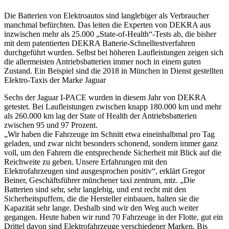
Die Batterien von Elektroautos sind langlebiger als Verbraucher
manchmal befürchten. Das leiten die Experten von DEKRA aus
inzwischen mehr als 25.000 „State-of-Health“-Tests ab, die bisher
mit dem patentierten DEKRA Batterie-Schnelltestverfahren
durchgeführt wurden. Selbst bei höheren Laufleistungen zeigen sich
die allermeisten Antriebsbatterien immer noch in einem guten
Zustand. Ein Beispiel sind die 2018 in München in Dienst gestellten
Elektro-Taxis der Marke Jaguar
Sechs der Jaguar I-PACE wurden in diesem Jahr von DEKRA
getestet. Bei Laufleistungen zwischen knapp 180.000 km und mehr
als 260.000 km lag der State of Health der Antriebsbatterien
zwischen 95 und 97 Prozent.
„Wir haben die Fahrzeuge im Schnitt etwa eineinhalbmal pro Tag
geladen, und zwar nicht besonders schonend, sondern immer ganz
voll, um den Fahrern die entsprechende Sicherheit mit Blick auf die
Reichweite zu geben. Unsere Erfahrungen mit den
Elektrofahrzeugen sind ausgesprochen positiv“, erklärt Gregor
Beiner, Geschäftsführer münchener taxi zentrum, mtz. „Die
Batterien sind sehr, sehr langlebig, und erst recht mit den
Sicherheitspuffern, die die Hersteller einbauen, halten sie die
Kapazität sehr lange. Deshalb sind wir den Weg auch weiter
gegangen. Heute haben wir rund 70 Fahrzeuge in der Flotte, gut ein
Drittel davon sind Elektrofahrzeuge verschiedener Marken. Bis