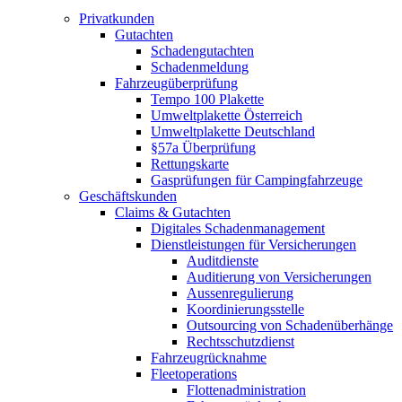
Privatkunden
Gutachten
Schadengutachten
Schadenmeldung
Fahrzeugüberprüfung
Tempo 100 Plakette
Umweltplakette Österreich
Umweltplakette Deutschland
§57a Überprüfung
Rettungskarte
Gasprüfungen für Campingfahrzeuge
Geschäftskunden
Claims & Gutachten
Digitales Schadenmanagement
Dienstleistungen für Versicherungen
Auditdienste
Auditierung von Versicherungen
Aussenregulierung
Koordinierungsstelle
Outsourcing von Schadenüberhänge
Rechtsschutzdienst
Fahrzeugrücknahme
Fleetoperations
Flottenadministration