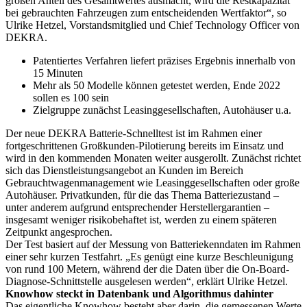
großen Anteil des Gesamtwertes ausmacht, wird die Restkapazität
bei gebrauchten Fahrzeugen zum entscheidenden Wertfaktor“, so
Ulrike Hetzel, Vorstandsmitglied und Chief Technology Officer von
DEKRA.
Patentiertes Verfahren liefert präzises Ergebnis innerhalb von
15 Minuten
Mehr als 50 Modelle können getestet werden, Ende 2022
sollen es 100 sein
Zielgruppe zunächst Leasinggesellschaften, Autohäuser u.a.
Der neue DEKRA Batterie-Schnelltest ist im Rahmen einer
fortgeschrittenen Großkunden-Pilotierung bereits im Einsatz und
wird in den kommenden Monaten weiter ausgerollt. Zunächst richtet
sich das Dienstleistungsangebot an Kunden im Bereich
Gebrauchtwagenmanagement wie Leasinggesellschaften oder große
Autohäuser. Privatkunden, für die das Thema Batteriezustand –
unter anderem aufgrund entsprechender Herstellergarantien –
insgesamt weniger risikobehaftet ist, werden zu einem späteren
Zeitpunkt angesprochen.
Der Test basiert auf der Messung von Batteriekenndaten im Rahmen
einer sehr kurzen Testfahrt. „Es genügt eine kurze Beschleunigung
von rund 100 Metern, während der die Daten über die On-Board-
Diagnose-Schnittstelle ausgelesen werden“, erklärt Ulrike Hetzel.
Knowhow steckt in Datenbank und Algorithmus dahinter
Das eigentliche Knowhow besteht aber darin, die gemessenen Werte