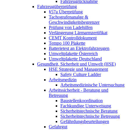
Fahrzeugrücknahme
Fahrzeugüberprüfung
§57a Überprüfung
Tachografenanalge &
Geschwindigkeitsbegrenzer
Prüfung von Ladehilfen
Verlängerung Lärmarmzertifikat
CEMT Kontrolldokument
Tempo 100 Plakette
Batterietest an Elektrofahrzeugen
Umweltplakette Österreich
Umweltplakette Deutschland
Gesundheit, Sicherheit und Umwelt (HSE)
HSE Strategie und Management
Safety Culture Ladder
Arbeitsmedizin
Arbeitsmedizinische Untersuchung
Arbeitssicherheit - Beratung und
Betreuung
Baustellenkoordination
Fachkundige Unterweisung
Sicherheitstechnische Beratung
Sicherheitstechnische Betreuung
Gefährdungsbeurteilungen
Gefahrgut