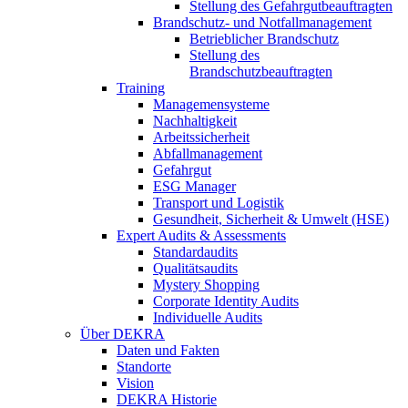
Stellung des Gefahrgutbeauftragten
Brandschutz- und Notfallmanagement
Betrieblicher Brandschutz
Stellung des
Brandschutzbeauftragten
Training
Managemensysteme
Nachhaltigkeit
Arbeitssicherheit
Abfallmanagement
Gefahrgut
ESG Manager
Transport und Logistik
Gesundheit, Sicherheit & Umwelt (HSE)
Expert Audits & Assessments
Standardaudits
Qualitätsaudits
Mystery Shopping
Corporate Identity Audits
Individuelle Audits
Über DEKRA
Daten und Fakten
Standorte
Vision
DEKRA Historie