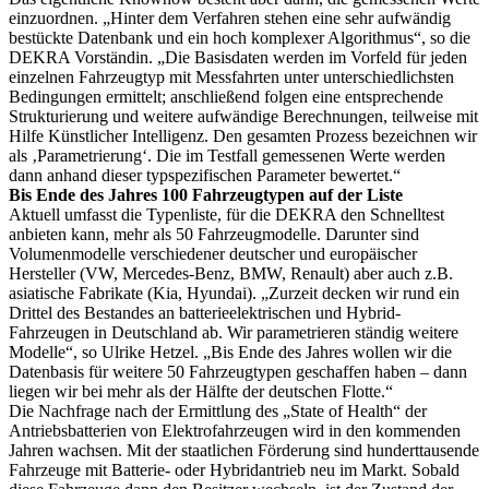
einzuordnen. „Hinter dem Verfahren stehen eine sehr aufwändig
bestückte Datenbank und ein hoch komplexer Algorithmus“, so die
DEKRA Vorständin. „Die Basisdaten werden im Vorfeld für jeden
einzelnen Fahrzeugtyp mit Messfahrten unter unterschiedlichsten
Bedingungen ermittelt; anschließend folgen eine entsprechende
Strukturierung und weitere aufwändige Berechnungen, teilweise mit
Hilfe Künstlicher Intelligenz. Den gesamten Prozess bezeichnen wir
als ‚Parametrierung‘. Die im Testfall gemessenen Werte werden
dann anhand dieser typspezifischen Parameter bewertet.“
Bis Ende des Jahres 100 Fahrzeugtypen auf der Liste
Aktuell umfasst die Typenliste, für die DEKRA den Schnelltest
anbieten kann, mehr als 50 Fahrzeugmodelle. Darunter sind
Volumenmodelle verschiedener deutscher und europäischer
Hersteller (VW, Mercedes-Benz, BMW, Renault) aber auch z.B.
asiatische Fabrikate (Kia, Hyundai). „Zurzeit decken wir rund ein
Drittel des Bestandes an batterieelektrischen und Hybrid-
Fahrzeugen in Deutschland ab. Wir parametrieren ständig weitere
Modelle“, so Ulrike Hetzel. „Bis Ende des Jahres wollen wir die
Datenbasis für weitere 50 Fahrzeugtypen geschaffen haben – dann
liegen wir bei mehr als der Hälfte der deutschen Flotte.“
Die Nachfrage nach der Ermittlung des „State of Health“ der
Antriebsbatterien von Elektrofahrzeugen wird in den kommenden
Jahren wachsen. Mit der staatlichen Förderung sind hunderttausende
Fahrzeuge mit Batterie- oder Hybridantrieb neu im Markt. Sobald