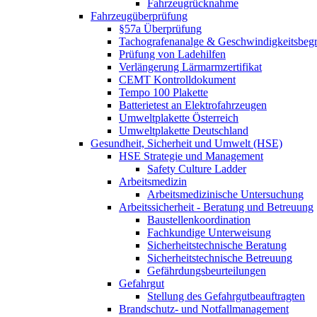
Fahrzeugrücknahme
Fahrzeugüberprüfung
§57a Überprüfung
Tachografenanalge & Geschwindigkeitsbegr
Prüfung von Ladehilfen
Verlängerung Lärmarmzertifikat
CEMT Kontrolldokument
Tempo 100 Plakette
Batterietest an Elektrofahrzeugen
Umweltplakette Österreich
Umweltplakette Deutschland
Gesundheit, Sicherheit und Umwelt (HSE)
HSE Strategie und Management
Safety Culture Ladder
Arbeitsmedizin
Arbeitsmedizinische Untersuchung
Arbeitssicherheit - Beratung und Betreuung
Baustellenkoordination
Fachkundige Unterweisung
Sicherheitstechnische Beratung
Sicherheitstechnische Betreuung
Gefährdungsbeurteilungen
Gefahrgut
Stellung des Gefahrgutbeauftragten
Brandschutz- und Notfallmanagement