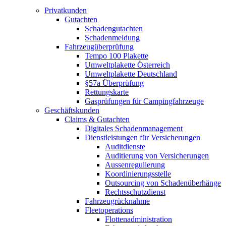
Privatkunden
Gutachten
Schadengutachten
Schadenmeldung
Fahrzeugüberprüfung
Tempo 100 Plakette
Umweltplakette Österreich
Umweltplakette Deutschland
§57a Überprüfung
Rettungskarte
Gasprüfungen für Campingfahrzeuge
Geschäftskunden
Claims & Gutachten
Digitales Schadenmanagement
Dienstleistungen für Versicherungen
Auditdienste
Auditierung von Versicherungen
Aussenregulierung
Koordinierungsstelle
Outsourcing von Schadenüberhänge
Rechtsschutzdienst
Fahrzeugrücknahme
Fleetoperations
Flottenadministration