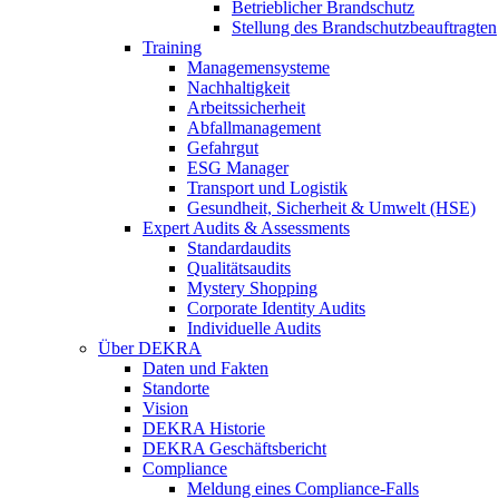
Betrieblicher Brandschutz
Stellung des Brandschutzbeauftragten
Training
Managemensysteme
Nachhaltigkeit
Arbeitssicherheit
Abfallmanagement
Gefahrgut
ESG Manager
Transport und Logistik
Gesundheit, Sicherheit & Umwelt (HSE)
Expert Audits & Assessments
Standardaudits
Qualitätsaudits
Mystery Shopping
Corporate Identity Audits
Individuelle Audits
Über DEKRA
Daten und Fakten
Standorte
Vision
DEKRA Historie
DEKRA Geschäftsbericht
Compliance
Meldung eines Compliance-Falls